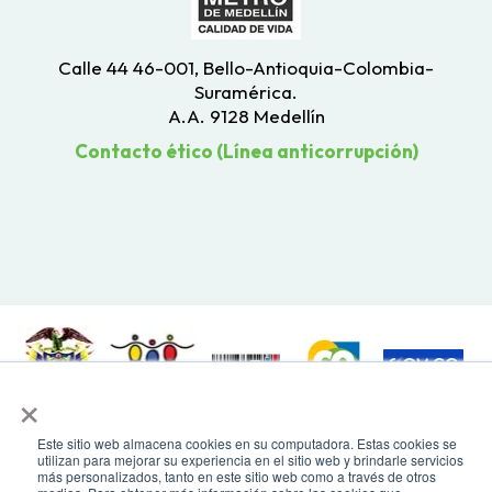
Calle 44 46-001, Bello-Antioquia-Colombia-
Suramérica.
A.A. 9128 Medellín
Contacto ético (Línea anticorrupción)
×
Todos los derechos reservados. Recomendamos usar una resolución de
Este sitio web almacena cookies en su computadora. Estas cookies se
pantalla de 1024 x 768. Para mayor compatibilidad, utilizar microsoft
utilizan para mejorar su experiencia en el sitio web y brindarle servicios
Edge, Google Chrome o Mozilla Firefox
más personalizados, tanto en este sitio web como a través de otros