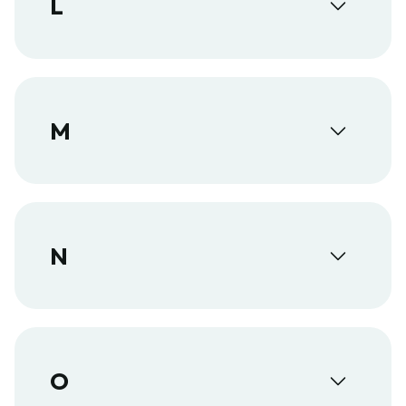
L
M
N
O