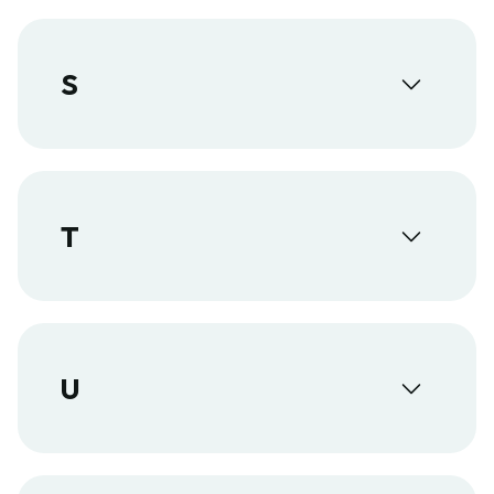
S
T
U