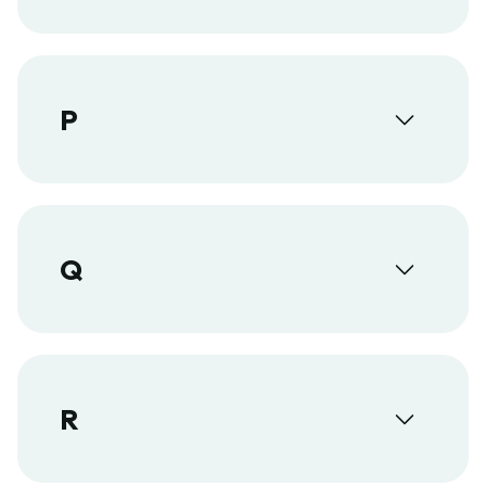
P
Q
R