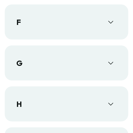
F
G
H