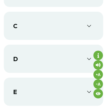
C
D
E