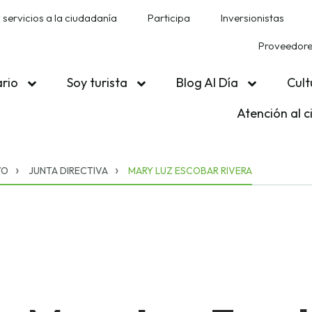
 servicios a la ciudadanía
Participa
Inversionistas
Proveedores
ario
Soy turista
Blog Al Día
Cult
Atención al 
VO
JUNTA DIRECTIVA
MARY LUZ ESCOBAR RIVERA