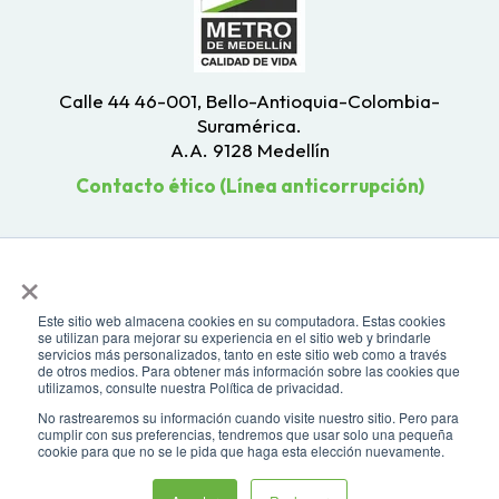
Calle 44 46-001, Bello-Antioquia-Colombia-
Suramérica.
A.A. 9128 Medellín
Contacto ético (Línea anticorrupción)
×
Este sitio web almacena cookies en su computadora. Estas cookies
se utilizan para mejorar su experiencia en el sitio web y brindarle
servicios más personalizados, tanto en este sitio web como a través
de otros medios. Para obtener más información sobre las cookies que
utilizamos, consulte nuestra Política de privacidad.
No rastrearemos su información cuando visite nuestro sitio. Pero para
cumplir con sus preferencias, tendremos que usar solo una pequeña
cookie para que no se le pida que haga esta elección nuevamente.
Todos los derechos reservados. Recomendamos usar una resolución de
Asistente virtual
pantalla de 1024 x 768. Para mayor compatibilidad, utilizar microsoft