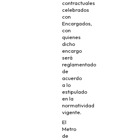
contractuales
celebrados
con
Encargados,
con
quienes
dicho
encargo
será
reglamentado
de
acuerdo
a lo
estipulado
en la
normatividad
vigente.
El
Metro
de