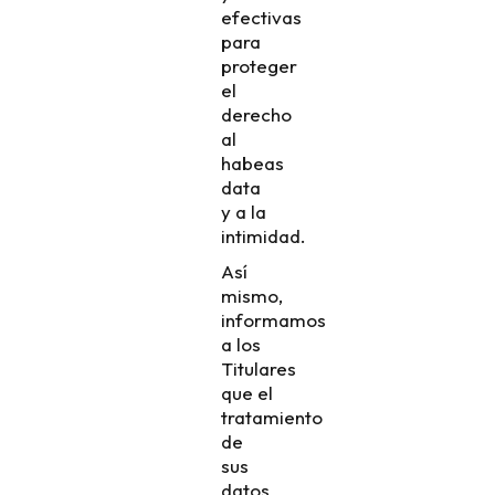
efectivas
para
proteger
el
derecho
al
habeas
data
y a la
intimidad.
Así
mismo,
informamos
a los
Titulares
que el
tratamiento
de
sus
datos