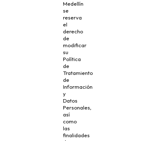
Medellín
se
reserva
el
derecho
de
modificar
su
Política
de
Tratamiento
de
Información
y
Datos
Personales,
así
como
las
finalidades