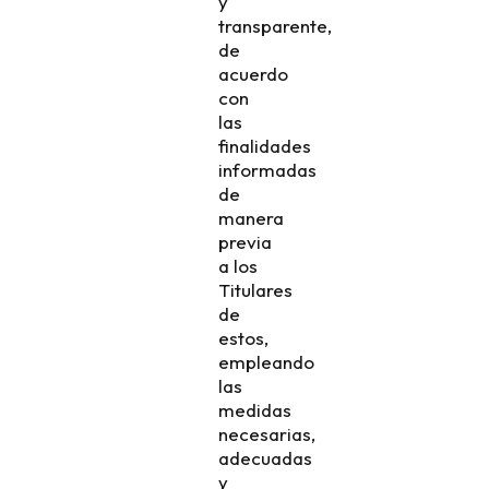
y
transparente,
de
acuerdo
con
las
finalidades
informadas
de
manera
previa
a los
Titulares
de
estos,
empleando
las
medidas
necesarias,
adecuadas
y