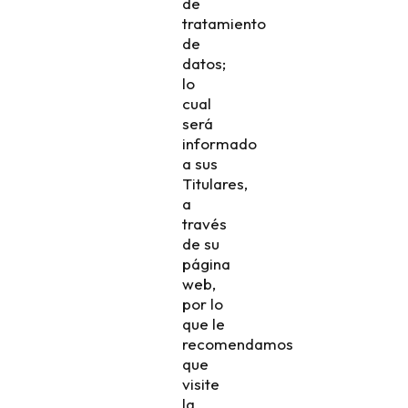
de
tratamiento
de
datos;
lo
cual
será
informado
a sus
Titulares,
a
través
de su
página
web,
por lo
que le
recomendamos
que
visite
la