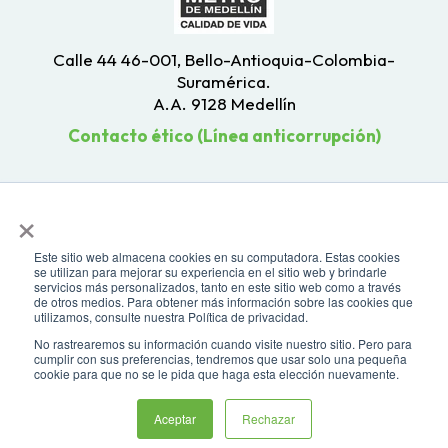
Calle 44 46-001, Bello-Antioquia-Colombia-
Suramérica.
A.A. 9128 Medellín
Contacto ético (Línea anticorrupción)
×
Este sitio web almacena cookies en su computadora. Estas cookies
se utilizan para mejorar su experiencia en el sitio web y brindarle
servicios más personalizados, tanto en este sitio web como a través
de otros medios. Para obtener más información sobre las cookies que
utilizamos, consulte nuestra Política de privacidad.
No rastrearemos su información cuando visite nuestro sitio. Pero para
cumplir con sus preferencias, tendremos que usar solo una pequeña
cookie para que no se le pida que haga esta elección nuevamente.
Todos los derechos reservados. Recomendamos usar una resolución de
Asistente virtual
pantalla de 1024 x 768. Para mayor compatibilidad, utilizar microsoft
Aceptar
Rechazar
Edge, Google Chrome o Mozilla Firefox