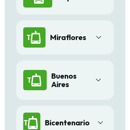
T
Miraflores
Buenos
T
Aires
T
Bicentenario