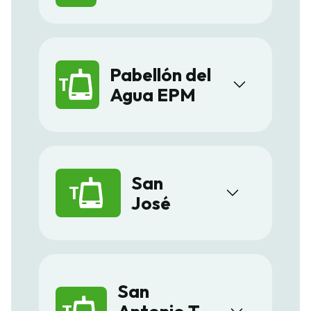
Pabellón del
T
Agua EPM
San
T
José
San
T