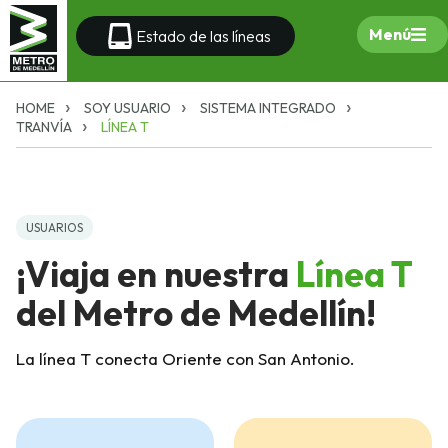
Menú
Estado de las líneas
HOME
SOY USUARIO
SISTEMA INTEGRADO
TRANVÍA
LÍNEA T
USUARIOS
¡Viaja en nuestra
Línea T
del Metro de Medellín!
La línea T conecta
Oriente
con San Antonio.