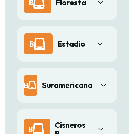
B
Floresta
B
Estadio
B
Suramericana
Cisneros
B
B