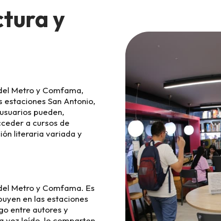
tura y
 del Metro y Comfama,
s estaciones San Antonio,
s usuarios pueden,
cceder a cursos de
ión literaria variada y
 del Metro y Comfama. Es
ibuyen en las estaciones
go entre autores y
na vez leído, lo comparten