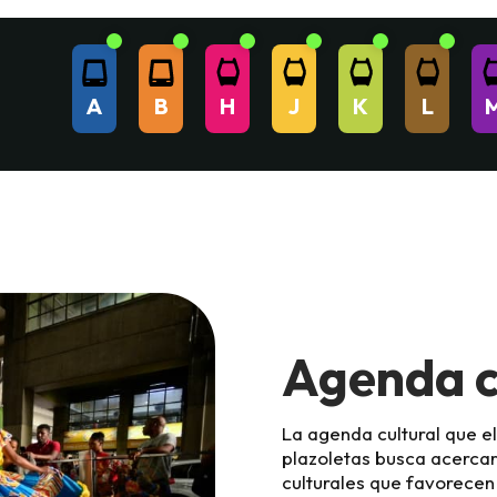
A
B
H
J
K
L
Agenda c
La agenda cultural que el
plazoletas busca acercar
culturales que favorecen 