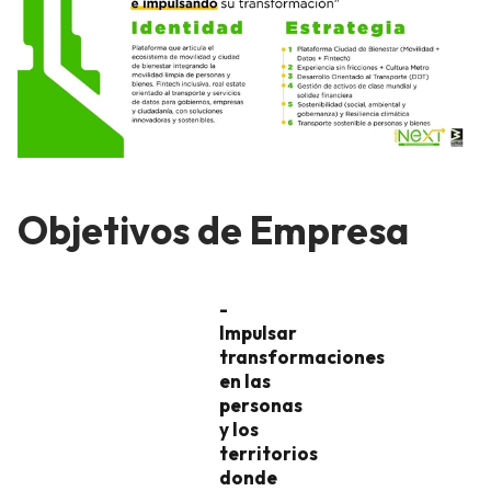
Objetivos de Empresa
-
Impulsar
transformaciones
en las
personas
y los
territorios
donde