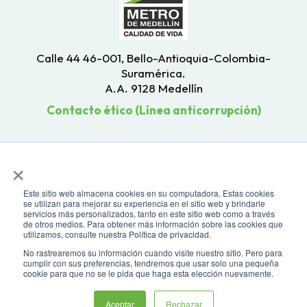
Calle 44 46-001, Bello-Antioquia-Colombia-
Suramérica.
A.A. 9128 Medellín
Contacto ético (Línea anticorrupción)
×
Este sitio web almacena cookies en su computadora. Estas cookies
se utilizan para mejorar su experiencia en el sitio web y brindarle
servicios más personalizados, tanto en este sitio web como a través
de otros medios. Para obtener más información sobre las cookies que
utilizamos, consulte nuestra Política de privacidad.
No rastrearemos su información cuando visite nuestro sitio. Pero para
cumplir con sus preferencias, tendremos que usar solo una pequeña
cookie para que no se le pida que haga esta elección nuevamente.
Todos los derechos reservados. Recomendamos usar una resolución de
Asistente virtual
pantalla de 1024 x 768. Para mayor compatibilidad, utilizar microsoft
Aceptar
Rechazar
Edge, Google Chrome o Mozilla Firefox