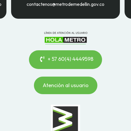
o
contactenos@metrodemedellin.gov.co
+ 57 60(4) 4449598
Atención al usuario