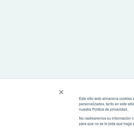
×
Este sitio web almacena cookies e
personalizados, tanto en este sit
nuestra Política de privacidad.
No rastrearemos su información c
para que no se le pida que haga 
Todos los derechos reservados. Recomendamos usar