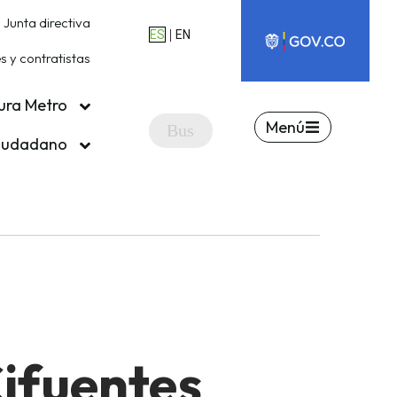
Junta directiva
|
ES
EN
 y contratistas
ura Metro
Menú
ciudadano
Cifuentes