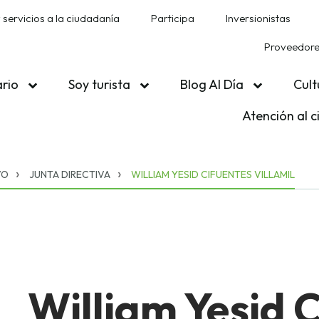
 servicios a la ciudadanía
Participa
Inversionistas
Proveedores
ario
Soy turista
Blog Al Día
Cult
Atención al 
VO
JUNTA DIRECTIVA
WILLIAM YESID CIFUENTES VILLAMIL
William Yesid 