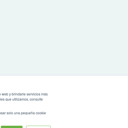
o web y brindarle servicios más
ies que utilizamos, consulte
 usar solo una pequeña cookie
r microsoft Edge, Google Chrome o Mozilla Firefox