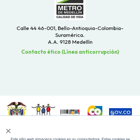
Calle 44 46-001, Bello-Antioquia-Colombia-
Suramérica.
A.A. 9128 Medellín
Contacto ético (Línea anticorrupción)
×
Todos los derechos reservados. Recomendamos usar una resolución de
pantalla de 1024 x 768. Para mayor compatibilidad, utilizar microsoft
Este sitio web almacena cookies en su computadora. Estas cookies se