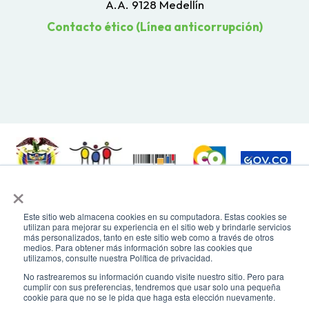
A.A. 9128 Medellín
Contacto ético (Línea anticorrupción)
×
Todos los derechos reservados. Recomendamos usar una resolución de
pantalla de 1024 x 768. Para mayor compatibilidad, utilizar microsoft
Este sitio web almacena cookies en su computadora. Estas cookies se
Edge, Google Chrome o Mozilla Firefox
utilizan para mejorar su experiencia en el sitio web y brindarle servicios
más personalizados, tanto en este sitio web como a través de otros
medios. Para obtener más información sobre las cookies que
utilizamos, consulte nuestra Política de privacidad.
No rastrearemos su información cuando visite nuestro sitio. Pero para
cumplir con sus preferencias, tendremos que usar solo una pequeña
cookie para que no se le pida que haga esta elección nuevamente.