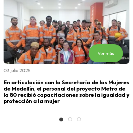
Ver más
03 julio 2025
1
En articulación con la Secretaría de las Mujeres
S
de Medellín, el personal del proyecto Metro de
m
la 80 recibió capacitaciones sobre la igualdad y
protección a la mujer