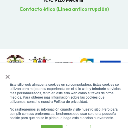
Contacto ético (Línea anticorrupción)
×
Todos los derechos reservados. Recomendamos usar una resolución de
Este sitio web almacena cookies en su computadora. Estas cookies se
pantalla de 1024 x 768. Para mayor compatibilidad, utilizar microsoft
utilizan para mejorar su experiencia en el sitio web y brindarle servicios
Edge, Google Chrome o Mozilla Firefox
más personalizados, tanto en este sitio web como a través de otros
medios. Para obtener más información sobre las cookies que
utilizamos, consulte nuestra Política de privacidad.
No rastrearemos su información cuando visite nuestro sitio. Pero para
cumplir con sus preferencias, tendremos que usar solo una pequeña
cookie para que no se le pida que haga esta elección nuevamente.
Asistente virtual