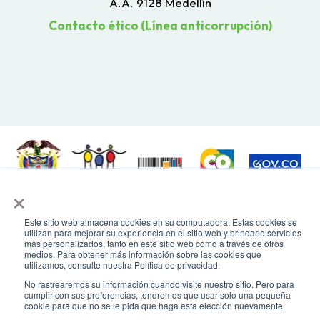
A.A. 9128 Medellín
Contacto ético (Línea anticorrupción)
×
Todos los derechos reservados. Recomendamos usar una resolución de
pantalla de 1024 x 768. Para mayor compatibilidad, utilizar microsoft
Este sitio web almacena cookies en su computadora. Estas cookies se
Edge, Google Chrome o Mozilla Firefox
utilizan para mejorar su experiencia en el sitio web y brindarle servicios
más personalizados, tanto en este sitio web como a través de otros
medios. Para obtener más información sobre las cookies que
utilizamos, consulte nuestra Política de privacidad.
No rastrearemos su información cuando visite nuestro sitio. Pero para
cumplir con sus preferencias, tendremos que usar solo una pequeña
cookie para que no se le pida que haga esta elección nuevamente.