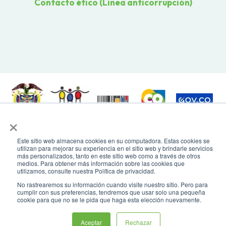
Contacto ético (Línea anticorrupción)
×
Todos los derechos reservados. Recomendamos usar una resolución de
pantalla de 1024 x 768. Para mayor compatibilidad, utilizar microsoft
Este sitio web almacena cookies en su computadora. Estas cookies se
Edge, Google Chrome o Mozilla Firefox
utilizan para mejorar su experiencia en el sitio web y brindarle servicios
más personalizados, tanto en este sitio web como a través de otros
medios. Para obtener más información sobre las cookies que
utilizamos, consulte nuestra Política de privacidad.
No rastrearemos su información cuando visite nuestro sitio. Pero para
cumplir con sus preferencias, tendremos que usar solo una pequeña
cookie para que no se le pida que haga esta elección nuevamente.
Asistente virtual
Aceptar
Rechazar