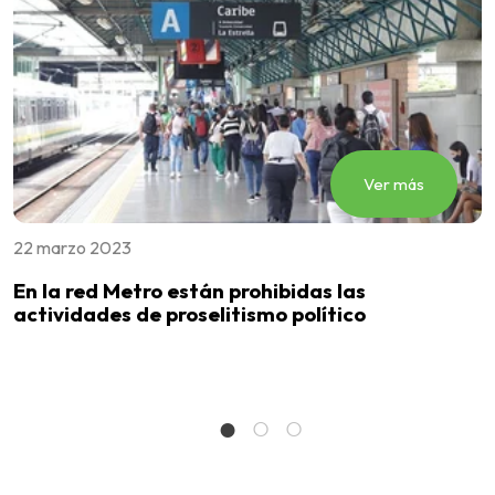
Ver más
22 marzo 2023
0
En la red Metro están prohibidas las
A
actividades de proselitismo político
s
p