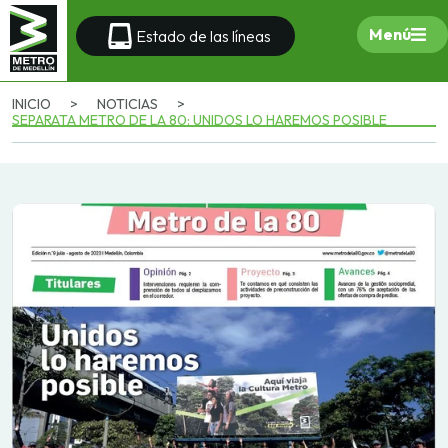
Menú
Estado de las líneas
INICIO
>
NOTICIAS
>
SEPARATA METRO DE LA 80: UNIDOS LO HAREMOS POSIBLE