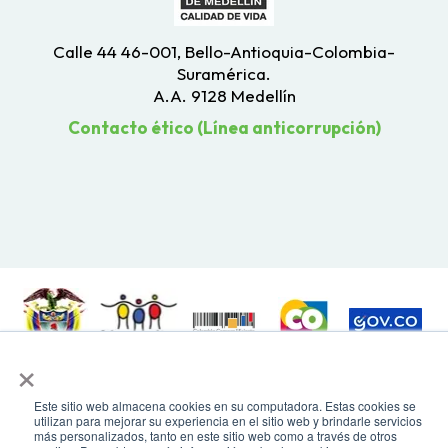
Calle 44 46-001, Bello-Antioquia-Colombia-
Suramérica.
A.A. 9128 Medellín
Contacto ético (Línea anticorrupción)
×
Todos los derechos reservados. Recomendamos usar una resolución de
pantalla de 1024 x 768. Para mayor compatibilidad, utilizar microsoft
Este sitio web almacena cookies en su computadora. Estas cookies se
Edge, Google Chrome o Mozilla Firefox
utilizan para mejorar su experiencia en el sitio web y brindarle servicios
más personalizados, tanto en este sitio web como a través de otros