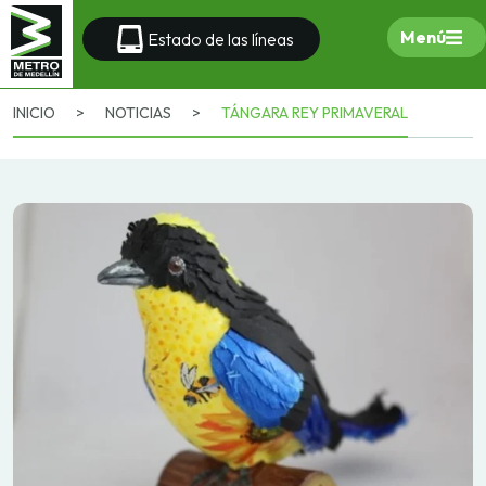
Menú
Estado de las líneas
INICIO
>
NOTICIAS
>
TÁNGARA REY PRIMAVERAL