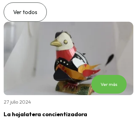
Ver todos
Ver más
27 julio 2024
2
La hojalatera concientizadora
E