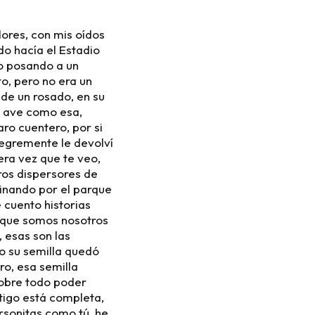
olores, con mis oídos
do hacía el Estadio
o posando a un
to, pero no era un
 de un rosado, en su
n ave como esa,
ro cuentero, por si
alegremente le devolví
era vez que te veo,
ros dispersores de
minando por el parque
 cuento historias
s que somos nosotros
, esas son las
ro su semilla quedó
ro, esa semilla
sobre todo poder
tigo está completa,
sonitas como tú, he