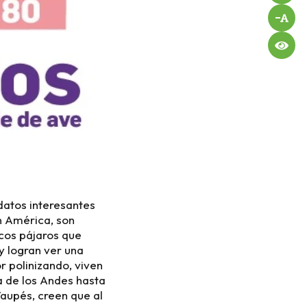
 datos interesantes
n América, son
cos pájaros que
y logran ver una
r polinizando, viven
a de los Andes hasta
Vaupés, creen que al