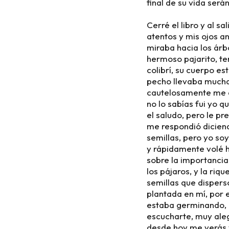
final de su vida ser
Cerré el libro y al s
atentos y mis ojos a
miraba hacia los árb
hermoso pajarito, ten
colibrí, su cuerpo es
pecho llevaba mucha
cautelosamente me ac
no lo sabías fui yo q
el saludo, pero le p
me respondió diciend
semillas, pero yo so
y rápidamente volé h
sobre la importancia
los pájaros, y la riq
semillas que disperso
plantada en mí, por e
estaba germinando, p
escucharte, muy aleg
desde hoy me verás 