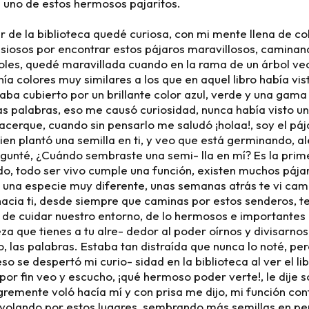
án uno de estos hermosos pajaritos.
alir de la biblioteca quedé curiosa, con mi mente llena de c
nsiosos por encontrar estos pájaros maravillosos, caminan
oles, quedé maravillada cuando en la rama de un árbol ve
ía colores muy similares a los que en aquel libro había vis
taba cubierto por un brillante color azul, verde y una gama
s palabras, eso me causó curiosidad, nunca había visto u
erque, cuando sin pensarlo me saludó ¡holaa!, soy el pája
uien plantó una semilla en ti, y veo que está germinando, 
regunté, ¿Cuándo sembraste una semi- lla en mí? Es la prim
o, todo ser vivo cumple una función, existen muchos pája
y una especie muy diferente, unas semanas atrás te vi ca
acia ti, desde siempre que caminas por estos senderos, te
 de cuidar nuestro entorno, de lo hermosos e importante
ueza que tienes a tu alre- dedor al poder oírnos y divisarnos
, las palabras. Estaba tan distraída que nunca lo noté, pe
so se despertó mi curio- sidad en la biblioteca al ver el lib
or fin veo y escucho, ¡qué hermoso poder verte!, le dije 
remente voló hacía mí y con prisa me dijo, mi función con
volando por estos lugares, sembrando más semillas en per