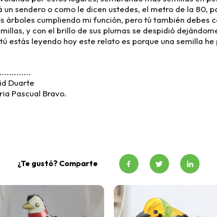
un sendero o como le dicen ustedes, el metro de la 80, p
os árboles cumpliendo mi función, pero tú también debes co
millas, y con el brillo de sus plumas se despidió dejándo
 tú estás leyendo hoy este relato es porque una semilla he 
.............
id Duarte
aria Pascual Bravo.
¿Te gustó? Comparte