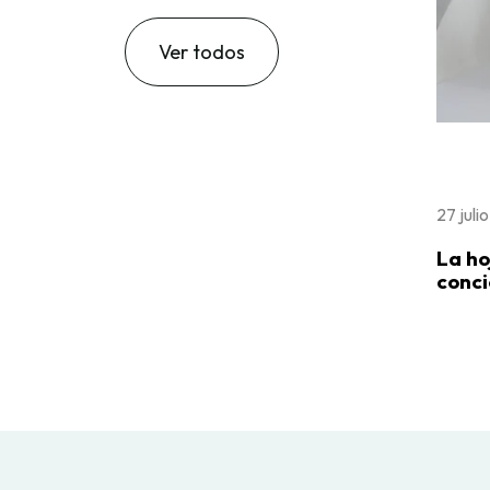
Ver todos
27 juli
La ho
conci