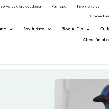
 servicios a la ciudadanía
Participa
Inversionistas
Proveedores
ario
Soy turista
Blog Al Día
Cult
Atención al 
O