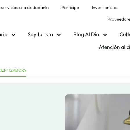
 servicios a la ciudadanía
Participa
Inversionistas
Proveedores
ario
Soy turista
Blog Al Día
Cult
Atención al 
CIENTIZADORA