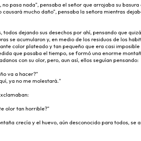
a, no pasa nada", pensaba el señor que arrojaba su basura 
o causará mucho daño", pensaba la señora mientras dejaba
as, todos dejando sus desechos por ahí, pensando que quiz
uras se acumularon y, en medio de los residuos de los habi
llante color plateado y tan pequeño que era casi imposible
edida que pasaba el tiempo, se formó una enorme montañ
adanos con su olor, pero, aun así, ellos seguían pensando:
año va a hacer?"
aquí, ya no me molestará."
exclamaban:
e olor tan horrible?"
ontaña crecía y el huevo, aún desconocido para todos, se 