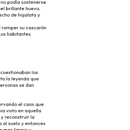
e no podía sostenerse
el brillante huevo.
echo de hojalata y
Al romper su cascarón
Los habitantes
 cuestionaban los
ta la leyenda que
personas se dan
servando el caos que
a visto en aquella
y reconstruir la
 al suelo y entonces
a mas limpio y