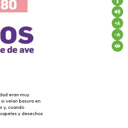
udad eran muy
si veían basura en
es y, cuando
n papeles y desechos