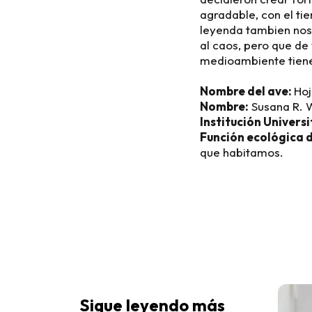
agradable, con el t
leyenda tambien nos
al caos, pero que de
medioambiente tien
Nombre del ave:
Hoj
Nombre:
Susana R. 
Institución Universi
Función ecológica d
que habitamos.
Sigue leyendo más