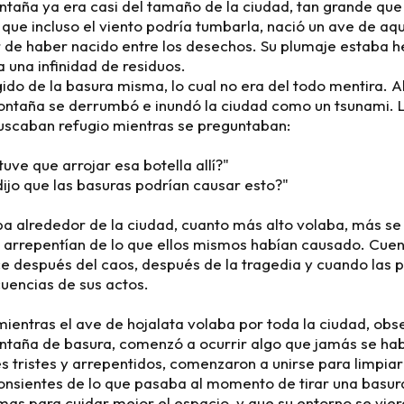
ntaña ya era casi del tamaño de la ciudad, tan grande qu
que incluso el viento podría tumbarla, nació un ave de aqu
de haber nacido entre los desechos. Su plumaje estaba h
 una infinidad de residuos.
do de la basura misma, lo cual no era del todo mentira. 
 montaña se derrumbó e inundó la ciudad como un tsunami. 
buscaban refugio mientras se preguntaban:
uve que arrojar esa botella allí?"
ijo que las basuras podrían causar esto?"
ba alrededor de la ciudad, cuanto más alto volaba, más se
 arrepentían de lo que ellos mismos habían causado. Cuen
e después del caos, después de la tragedia y cuando las 
uencias de sus actos.
mientras el ave de hojalata volaba por toda la ciudad, ob
taña de basura, comenzó a ocurrir algo que jamás se habi
s tristes y arrepentidos, comenzaron a unirse para limpiar 
onsientes de lo que pasaba al momento de tirar una basura
mas para cuidar mejor el espacio, y que su entorno se vier