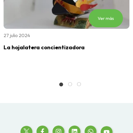
Ver más
27 julio 2024
2
La hojalatera concientizadora
E