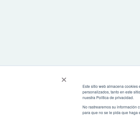
×
Este sitio web almacena cookies e
personalizados, tanto en este sit
nuestra Política de privacidad.
No rastrearemos su información c
para que no se le pida que haga 
Todos los derechos reservados. Recomendamos usar