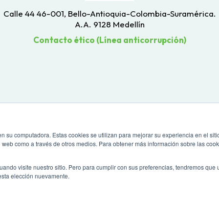
Calle 44 46-001, Bello-Antioquia-Colombia-Suramérica.
A.A. 9128 Medellín
Contacto ético (Línea anticorrupción)
n su computadora. Estas cookies se utilizan para mejorar su experiencia en el siti
io web como a través de otros medios. Para obtener más información sobre las cook
uando visite nuestro sitio. Pero para cumplir con sus preferencias, tendremos que
esta elección nuevamente.
 una resolución de pantalla de 1024 x 768. Para mayor compatibilidad, utiliza