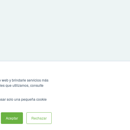
o web y brindarle servicios más
ies que utilizamos, consulte
 usar solo una pequeña cookie
r microsoft Edge, Google Chrome o Mozilla Firefox
Asistente virtual
Aceptar
Rechazar