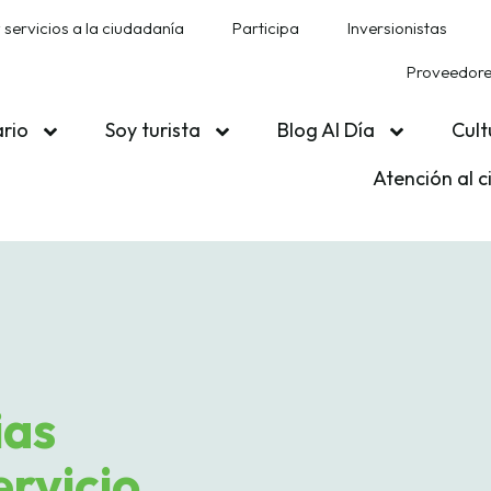
 servicios a la ciudadanía
Participa
Inversionistas
Proveedores
ario
Soy turista
Blog Al Día
Cult
Atención al 
ias
rvicio