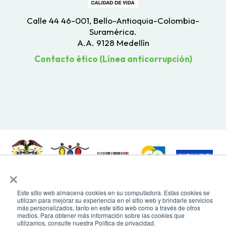
Calle 44 46-001, Bello-Antioquia-Colombia-
Suramérica.
A.A. 9128 Medellín
Contacto ético (Línea anticorrupción)
×
Todos los derechos reservados. Recomendamos usar una resolución de
Este sitio web almacena cookies en su computadora. Estas cookies se
pantalla de 1024 x 768. Para mayor compatibilidad, utilizar microsoft
utilizan para mejorar su experiencia en el sitio web y brindarle servicios
Edge, Google Chrome o Mozilla Firefox
más personalizados, tanto en este sitio web como a través de otros
medios. Para obtener más información sobre las cookies que
utilizamos, consulte nuestra Política de privacidad.