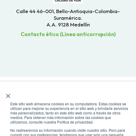
Calle 44 46-001, Bello-Antioquia-Colombia-
Suramérica.
A.A. 9128 Medellín
Contacto ético (Línea anticorrupción)
×
Este sitio web almacena cookies en su computadora. Estas cookies se
utilizan para mejorar su experiencia en el sitio web y brindarle servicios
Todos los derechos reservados. Recomendamos usar una resolución de
más personalizados, tanto en este sitio web como a través de otros
pantalla de 1024 x 768. Para mayor compatibilidad, utilizar microsoft
medios. Para obtener más información sobre las cookies que
Edge, Google Chrome o Mozilla Firefox
utilizamos, consulte nuestra Política de privacidad.
No rastrearemos su información cuando visite nuestro sitio. Pero para
cumplir con sus preferencias, tendremos que usar solo una pequeña