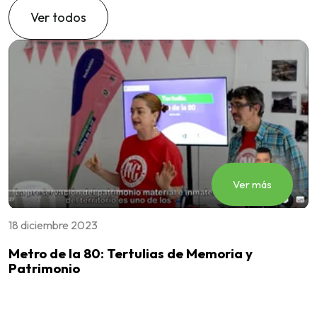
Ver todos
Ver más
18 diciembre 2023
2
Metro de la 80: Tertulias de Memoria y
S
Patrimonio
r