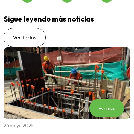
Sigue leyendo más noticias
Ver todos
Ver más
26 mayo 2025
1