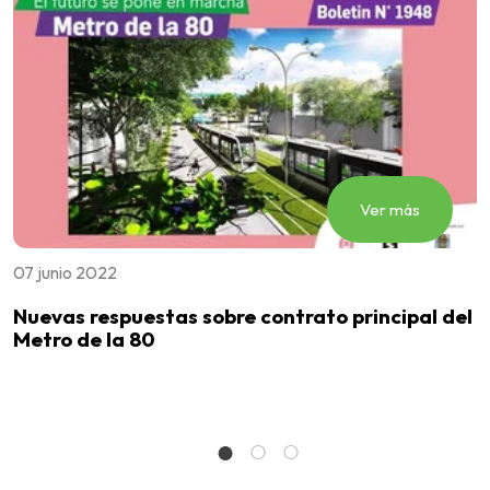
Ver más
07 junio 2022
2
Nuevas respuestas sobre contrato principal del
E
Metro de la 80
i
c