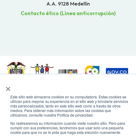
A.A. 9128 Medellín
Contacto ético (Línea anticorrupción)
×
Todos los derechos reservados. Recomendamos usar una resolución de
pantalla de 1024 x 768. Para mayor compatibilidad, utilizar microsoft
Este sitio web almacena cookies en su computadora. Estas cookies se
Edge, Google Chrome o Mozilla Firefox
utilizan para mejorar su experiencia en el sitio web y brindarle servicios
más personalizados, tanto en este sitio web como a través de otros
medios. Para obtener más información sobre las cookies que
utilizamos, consulte nuestra Política de privacidad.
No rastrearemos su información cuando visite nuestro sitio. Pero para
cumplir con sus preferencias, tendremos que usar solo una pequeña
cookie para que no se le pida que haga esta elección nuevamente.