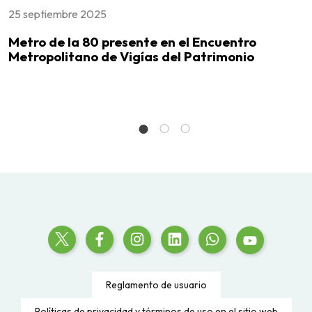
25 septiembre 2025
2
Metro de la 80 presente en el Encuentro
U
0
Metropolitano de Vigías del Patrimonio
p
Reglamento de usuario
Políticas de privacidad y términos de uso en el sitio web