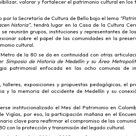
ibilizar, valorar y fortalecer el patrimonio cultural en los 
o por la Secretaría de Cultura de Bello bajo el lema
“Patri
en historia”
, tendrá lugar en la Casa de la Cultura Cer
í se reunirán grupos, instituciones y representantes de los
exionar sobre el papel de las comunidades en la preserv
monio cultural.
l Metro de la 80 se da en continuidad con otras articul
er Simposio de Historia de Medellín y su Área Metropoli
egia patrimonial enfocada en las ocho comunas de inf
, talleres, exposiciones y propuestas pedagógicas, el pr
oria y la memoria del occidente de Medellín y su conexi
rse institucionalizado el Mes del Patrimonio en Colomb
e Vigías, por eso, la participación mañana en el Encuen
enario clave para reafirmar el compromiso de las comuni
0 con la protección y transmisión del legado cultural.