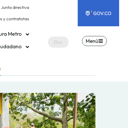
Junta directiva
 y contratistas
ura Metro
Menú
ciudadano
O