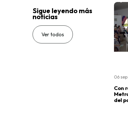
Sigue leyendo más
noticias
Ver todos
06 sep
Con r
Metro
del p