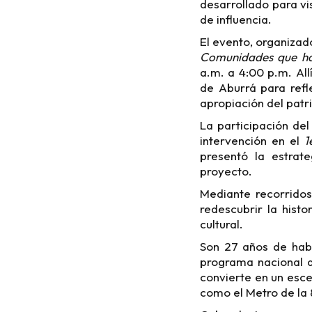
desarrollado para vis
de influencia.
El evento, organizad
Comunidades que hac
a.m. a 4:00 p.m. All
de Aburrá para refl
apropiación del patri
La participación de
intervención en el
1
presentó la estrat
proyecto.
Mediante recorridos
redescubrir la hist
cultural.
Son 27 años de habe
programa nacional d
convierte en un esc
como el Metro de la 8