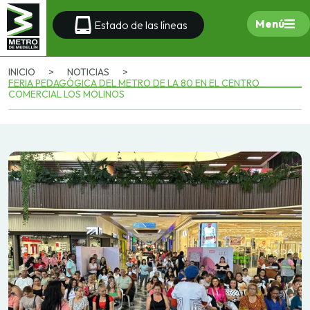
Menú
Estado de las líneas
INICIO
>
NOTICIAS
>
FERIA PEDAGÓGICA DEL METRO DE LA 80 EN EL CENTRO
COMERCIAL LOS MOLINOS