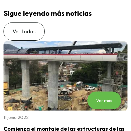
Sigue leyendo más noticias
Ver todos
Ver más
11 junio 2022
0
Comienza el montaje de las estructuras de las
E