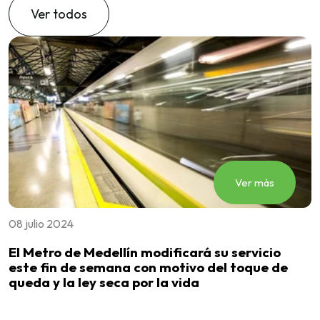
Ver todos
Ver más
08 julio 2024
3
El Metro de Medellín modificará su servicio
E
este fin de semana con motivo del toque de
D
queda y la ley seca por la vida
F