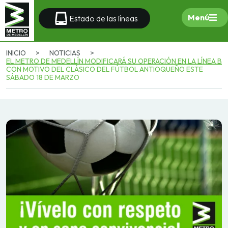
Menú
Estado de las líneas
INICIO
>
NOTICIAS
>
EL METRO DE MEDELLÍN MODIFICARÁ SU OPERACIÓN EN LA LÍNEA B
CON MOTIVO DEL CLÁSICO DEL FÚTBOL ANTIOQUEÑO ESTE
SÁBADO 18 DE MARZO