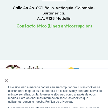
Calle 44 46-001, Bello-Antioquia-Colombia-
Suramérica.
A.A. 9128 Medellín
Contacto ético (Línea anticorrupción)
×
Este sitio web almacena cookies en su computadora. Estas cookies se
Todos los derechos reservados. Recomendamos usar una resolución de
utilizan para mejorar su experiencia en el sitio web y brindarle servicios
pantalla de 1024 x 768. Para mayor compatibilidad, utilizar microsoft
más personalizados, tanto en este sitio web como a través de otros
Edge, Google Chrome o Mozilla Firefox
medios. Para obtener más información sobre las cookies que
utilizamos, consulte nuestra Política de privacidad.
No rastrearemos su información cuando visite nuestro sitio. Pero para