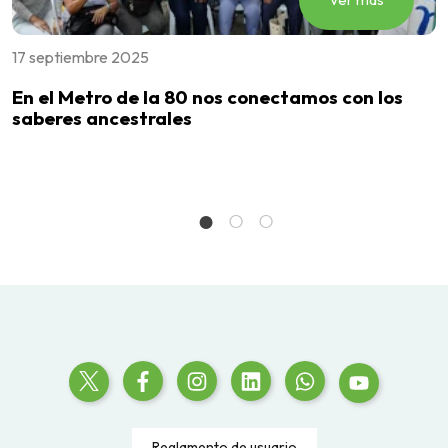
17 septiembre 2025
2
En el Metro de la 80 nos conectamos con los
E
n
saberes ancestrales
p
c
a
d
Reglamento de usuario