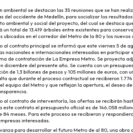
ón ambiental se destacan las 35 reuniones que se han reali
s del occidente de Medellín, para socializar los resultados
to ambiental y social del proyecto, del cual se destaca que
á un total de 13.419 árboles entre existentes para conserv
s ubicados en el corredor del Metro de la 80 y los nuevos
o al contrato principal se informó que este viernes 5 de a
s nacionales e internacionales interesadas en participar 
rma de contratación de La Empresa Metro. Se proyecta adj
en diciembre del presente año. Se cuenta con un presupuest
ión de 1,3 billones de pesos y 105 millones de euros, con u
lta que durante el proceso contractual se recibieron 1.77
el equipo del Metro y que reflejan la apertura, el deseo d
ransparencia.
 al contrato de interventoría, las ofertas se recibirán hast
 este contrato el presupuesto oficial es de 146.058 millon
e 84 meses. Para este proceso se recibieron y respondier
empresas interesadas.
anza para desarrollar el futuro Metro de al 80, una obra 