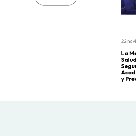
22 nov
La M
Salud
Segu
Acad
y Pre