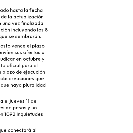
zado hasta la fecha
 de la actualización
 una vez finalizada
ación incluyendo los 8
 que se sembrarán.
gosto vence el plazo
envíen sus ofertas a
udicar en octubre y
o oficial para el
n plazo de ejecución
4 observaciones que
e que haya pluralidad
a el jueves 11 de
es de pesos y un
on 1092 inquietudes
que conectará al