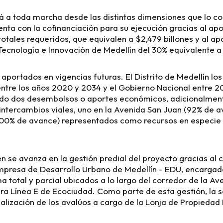
tá a toda marcha desde las distintas dimensiones que lo 
uenta con la cofinanciación para su ejecución gracias al ap
otales requeridos, que equivalen a $2,479 billones y al apo
Tecnología e Innovación de Medellín del 30% equivalente a 
aportados en vigencias futuras. El Distrito de Medellín lo
tre los años 2020 y 2034 y el Gobierno Nacional entre 2
zado dos desembolsos o aportes económicos, adicionalmen
intercambios viales, uno en la Avenida San Juan (92% de av
00% de avance) representados como recursos en especie 
én se avanza en la gestión predial del proyecto gracias al
Empresa de Desarrollo Urbano de Medellín - EDU, encargada
a total y parcial ubicados a lo largo del corredor de la A
tura Línea E de Ecociudad. Como parte de esta gestión, la
ealización de los avalúos a cargo de la Lonja de Propiedad 