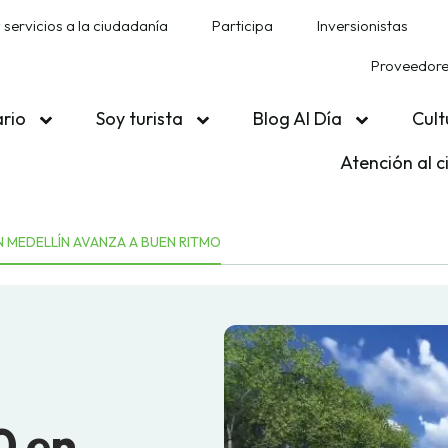
 servicios a la ciudadanía
Participa
Inversionistas
Proveedores
ario
Soy turista
Blog Al Día
Cult
Atención al 
N MEDELLÍN AVANZA A BUEN RITMO
0 en