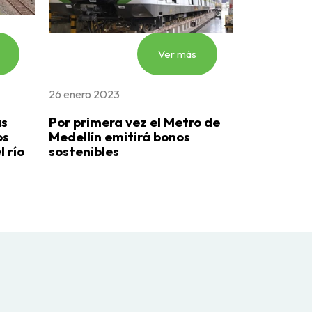
Ver más
26 enero 2023
as
Por primera vez el Metro de
os
Medellín emitirá bonos
l río
sostenibles