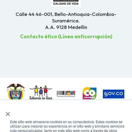
Calle 44 46-001, Bello-Antioquia-Colombia-
Suramérica.
A.A. 9128 Medellín
Contacto ético (Línea anticorrupción)
×
Todos los derechos reservados. Recomendamos usar una resolución de
pantalla de 1024 x 768. Para mayor compatibilidad, utilizar microsoft
Edge, Google Chrome o Mozilla Firefox
Este sitio web almacena cookies en su computadora. Estas cookies se
utilizan para mejorar su experiencia en el sitio web y brindarle servicios
más personalizados, tanto en este sitio web como a través de otros