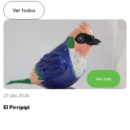
Ver todos
Ver más
27 julio 2024
2
El Pirripipí
E