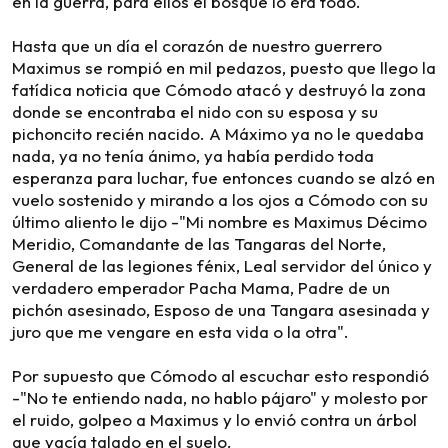
en la guerra, para ellos el bosque lo era todo.
Hasta que un día el corazón de nuestro guerrero
Maximus se rompió en mil pedazos, puesto que llego la
fatídica noticia que Cómodo atacó y destruyó la zona
donde se encontraba el nido con su esposa y su
pichoncito recién nacido. A Máximo ya no le quedaba
nada, ya no tenía ánimo, ya había perdido toda
esperanza para luchar, fue entonces cuando se alzó en
vuelo sostenido y mirando a los ojos a Cómodo con su
último aliento le dijo -"Mi nombre es Maximus Décimo
Meridio, Comandante de las Tangaras del Norte,
General de las legiones fénix, Leal servidor del único y
verdadero emperador Pacha Mama, Padre de un
pichón asesinado, Esposo de una Tangara asesinada y
juro que me vengare en esta vida o la otra".
Por supuesto que Cómodo al escuchar esto respondió
-"No te entiendo nada, no hablo pájaro" y molesto por
el ruido, golpeo a Maximus y lo envió contra un árbol
que yacía talado en el suelo.