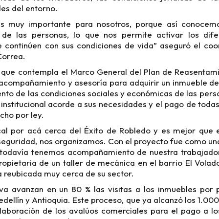
es del entorno.
es muy importante para nosotros, porque así conocemo
 de las personas, lo que nos permite activar los dif
e continúen con sus condiciones de vida” aseguró el coor
Correa.
 que contempla el Marco General del Plan de Reasentami
 acompañamiento y asesoría para adquirir un inmueble de 
ento de las condiciones sociales y económicas de las pers
 institucional acorde a sus necesidades y el pago de toda
cho por ley.
al por acá cerca del Éxito de Robledo y es mejor que e
guridad, nos organizamos. Con el proyecto fue como una
 todavía tenemos acompañamiento de nuestra trabajador
ropietaria de un taller de mecánica en el barrio El Volado
a reubicada muy cerca de su sector.
iva avanzan en un 80 % las visitas a los inmuebles por 
dellín y Antioquia. Este proceso, que ya alcanzó los 1.000 
laboración de los avalúos comerciales para el pago a los