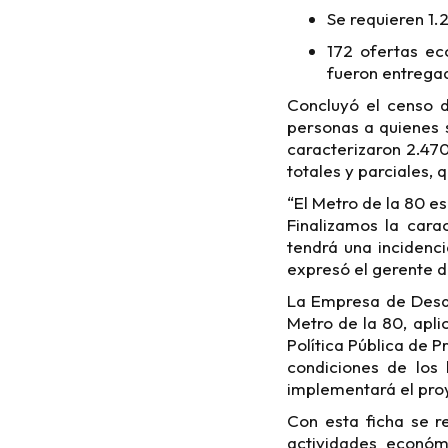
Se requieren 1.2
172 ofertas ec
fueron entregad
Concluyó el censo d
personas a quienes s
caracterizaron 2.470
totales y parciales, 
“El Metro de la 80 e
Finalizamos la cara
tendrá una incidenc
expresó el gerente 
La Empresa de Desar
Metro de la 80, apli
Política Pública de 
condiciones de los
implementará el pro
Con esta ficha se r
actividades económi