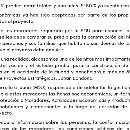
31 predios entre totales y parciales. El 80 % ya cuenta con 
onómicas ya han sido aceptadas por parte de los propi
os al proyecto.
e los moradores requerido por la EDU para conocer la
e les debe comprar su predio para la construcción del Me
 personas y sus familias, que habitan o son dueñas de los
que el proyecto debe adquirir.
s una realidad, alcanzamos uno de los hitos más important
cterización y el estudio predial para la construcción de
ia en el occidente de la ciudad y beneficiará a más de 
de Proyectos Estratégicos, Johan Londoño.
rollo Urbano (EDU), responsable de adelantar la gestión 
có a estos moradores las fichas socioeconómicas, un for
Protección a Moradores, Actividades Económicas y Product
 habitantes y comerciantes a lo largo del corredor de
yecto.
ecopila información sobre las personas, la conformación
cas de los moradores, las condiciones jurídicas de l