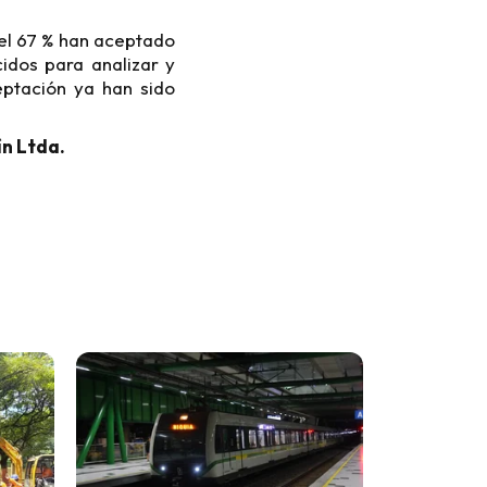
 el 67 % han aceptado
idos para analizar y
eptación ya han sido
í
n Ltda.