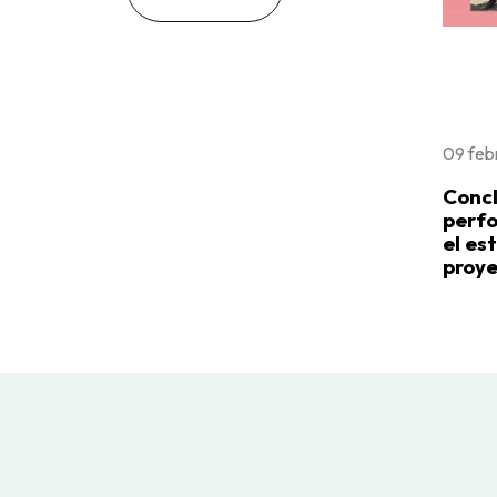
09 feb
Concl
perfo
el es
proye