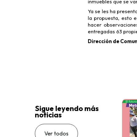
inmuebles que se van
Ya se les ha present
la propuesta, esto 
hacer observaciones
entregadas 63 propi
Direcci
ó
n de Comun
Sigue leyendo más
noticias
Ver todos