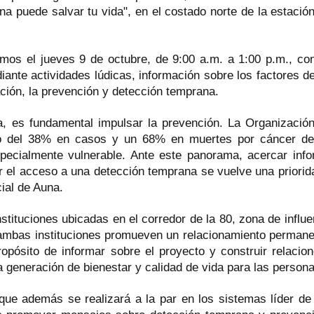
na puede salvar tu vida", en el costado norte de la estació
emos el jueves 9 de octubre, de 9:00 a.m. a 1:00 p.m., co
ante actividades lúdicas, información sobre los factores d
ción, la prevención y detección temprana.
, es fundamental impulsar la prevención. La Organización
o del 38% en casos y un 68% en muertes por cáncer d
pecialmente vulnerable. Ante este panorama, acercar inf
ar el acceso a una detección temprana se vuelve una priori
cial de Auna.
stituciones ubicadas en el corredor de la 80, zona de influe
, ambas instituciones promueven un relacionamiento perman
ropósito de informar sobre el proyecto y construir relacion
la generación de bienestar y calidad de vida para las person
, que además se realizará a la par en los sistemas líder de