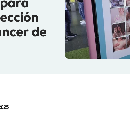
 para
ección
áncer de
2025