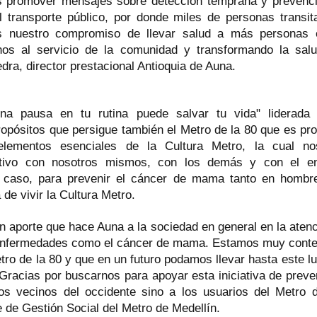
 promover mensajes sobre detección temprana y prevenci
 transporte público, por donde miles de personas transi
s nuestro compromiso de llevar salud a más personas 
os al servicio de la comunidad y transformando la salu
ra, director prestacional Antioquia de Auna.
 pausa en tu rutina puede salvar tu vida" liderada
ropósitos que persigue también el Metro de la 80 que es pr
ementos esenciales de la Cultura Metro, la cual no
sitivo con nosotros mismos, con los demás y con el en
 caso, para prevenir el cáncer de mama tanto en homb
de vivir la Cultura Metro.
 aporte que hace Auna a la sociedad en general en la aten
 enfermedades como el cáncer de mama. Estamos muy conte
tro de la 80 y que en un futuro podamos llevar hasta este l
 Gracias por buscarnos para apoyar esta iniciativa de preve
os vecinos del occidente sino a los usuarios del Metro d
 de Gestión Social del Metro de Medellín.