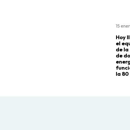
15 ene
Hoy l
el eq
de la
de do
energ
funci
la 80