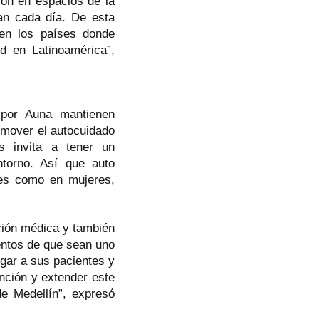
ón en espacios de la
tan cada día. De esta
en los países donde
d en Latinoamérica”,
 por Auna mantienen
omover el autocuidado
s invita a tener un
torno. Así que auto
res como en mujeres,
ción médica y también
ntos de que sean uno
ugar a sus pacientes y
nción y extender este
e Medellín”, expresó