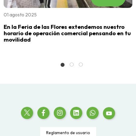
01 agosto 2025
1
En la Feria de las Flores extendemos nuestro
N
horario de operación comercial pensando en tu
l
movilidad
l
Reglamento de usuario