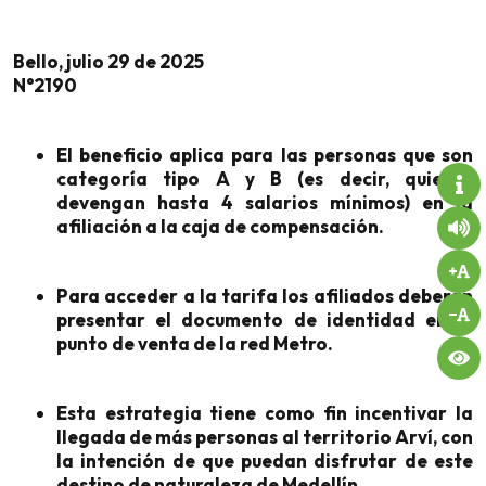
Bello, julio 29 de 2025
N°2190
El beneficio aplica para las personas que son
categoría tipo A y B (es decir, quienes
devengan hasta 4 salarios mínimos) en la
afiliación a la caja de compensación.
Para acceder a la tarifa los afiliados deberán
presentar el documento de identidad en el
punto de venta de la red Metro.
Esta estrategia tiene como fin incentivar la
llegada de más personas al territorio Arví, con
la intención de que puedan disfrutar de este
destino de naturaleza de Medellín.