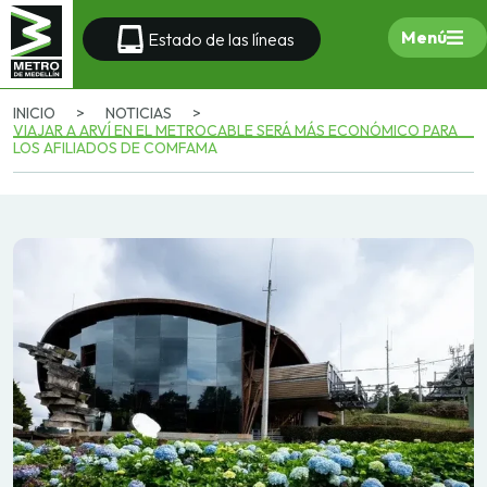
Menú
Estado de las líneas
INICIO
>
NOTICIAS
>
VIAJAR A ARVÍ EN EL METROCABLE SERÁ MÁS ECONÓMICO PARA
LOS AFILIADOS DE COMFAMA