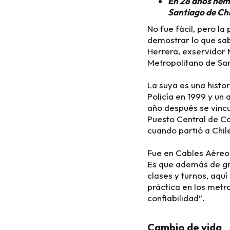
En 28 años hem
Santiago de Chi
No fue fácil, pero la
demostrar lo que sab
Herrera, exservidor 
Metropolitano de San
La suya es una histo
Policía en 1999 y un
año después se vincu
Puesto Central de C
cuando partió a Chil
Fue en Cables Aéreos
Es que además de gr
clases y turnos, aqu
práctica en los met
confiabilidad”.
Cambio de vida