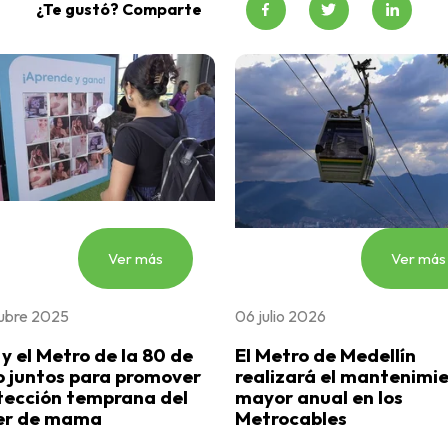
¿Te gustó? Comparte
Ver más
Ver más
ubre 2025
06 julio 2026
y el Metro de la 80 de
El Metro de Medellín
 juntos para promover
realizará el mantenimi
tección temprana del
mayor anual en los
er de mama
Metrocables