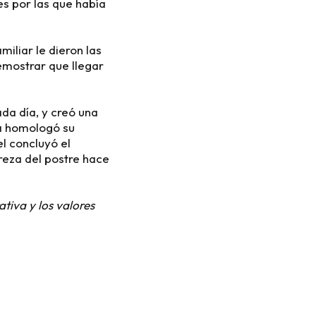
es por las que había
iliar le dieron las
emostrar que llegar
ada día, y creó una
la homologó su
l concluyó el
ereza del postre hace
ativa y los valores