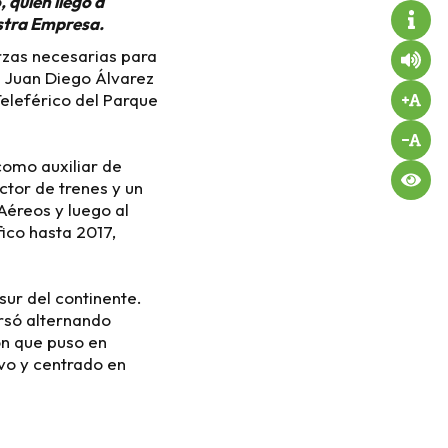
quien llegó a
estra Empresa.
erzas necesarias para
e Juan Diego Álvarez
eleférico del Parque
como auxiliar de
ctor de trenes y un
Aéreos y luego al
ico hasta 2017,
sur del continente.
rsó alternando
ón que puso en
vo y centrado en