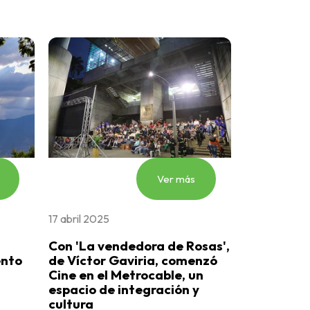
Ver más
17 abril 2025
Con 'La vendedora de Rosas',
ento
de Víctor Gaviria, comenzó
Cine en el Metrocable, un
espacio de integración y
cultura