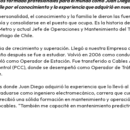
os formado profesionales para el mundo como Juan Diego, 
le por el conocimiento y la experiencia que adquirió en nu
 personalidad, el conocimiento y la familia le dieron las fu
ía y consolidarse en el puesto que ocupa. Es la historia d
Metro y actual Jefe de Operaciones y Mantenimiento del T
tiago de Chile.
ria de crecimiento y superación. Llegó a nuestra Empresa 
 año después se fue a estudiar. Volvió en 2006 como condu
ló como Operador de Estación. Fue transferido a Cables 
ontrol (PCC), donde se desempeñó como Operador de Tráf
e.
 donde Juan Diego adquirió la experiencia que lo llevó al 
aduarse como ingeniero electromecánico, carrera que cu
í recibió una sólida formación en mantenimiento y operaci
rocables. “También me capacité en mantenimiento predicti