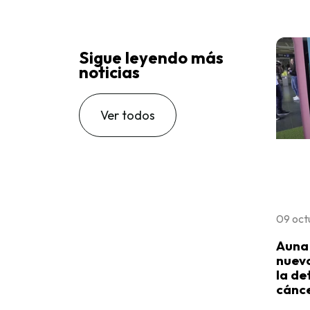
Sigue leyendo más
noticias
Ver todos
09 oct
Auna 
nuevo
la de
cánc