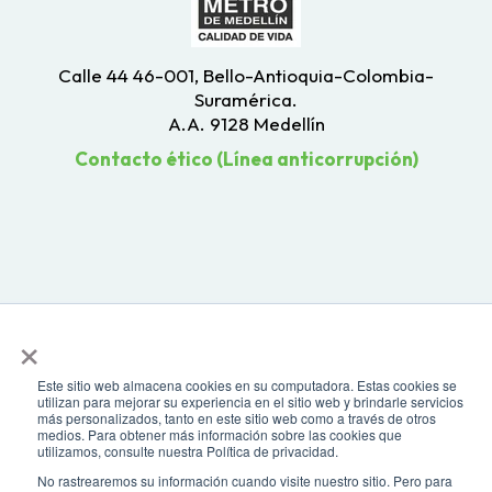
Calle 44 46-001, Bello-Antioquia-Colombia-
Suramérica.
A.A. 9128 Medellín
Contacto ético (Línea anticorrupción)
×
Este sitio web almacena cookies en su computadora. Estas cookies se
utilizan para mejorar su experiencia en el sitio web y brindarle servicios
más personalizados, tanto en este sitio web como a través de otros
medios. Para obtener más información sobre las cookies que
Todos los derechos reservados. Recomendamos usar una resolución de
utilizamos, consulte nuestra Política de privacidad.
pantalla de 1024 x 768. Para mayor compatibilidad, utilizar microsoft
Edge, Google Chrome o Mozilla Firefox
No rastrearemos su información cuando visite nuestro sitio. Pero para