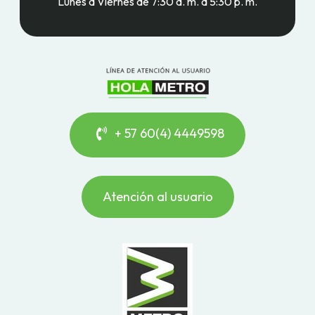
Lunes a Viernes de 7:30 a. m. a 5:30 p. m.
+ 57 60(4) 4449598
Atención al usuario