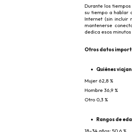
Durante los tiempos 
su tiempo a hablar 
Internet (sin inclui
mantenerse conectad
dedica esos minutos 
Otros datos import
Quiénes viajan
Mujer 62,8 %
Hombre 36,9 %
Otro 0,3 %
Rangos de ed
18–34 años: 50,6 %