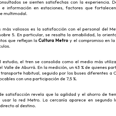
consultados se sienten satisfechas con la experiencia. D
a e información en estaciones, factores que fortalece
te multimodal.
s más valiosos es la satisfacción con el personal del Me
sobre 5. En particular, se resalta la amabilidad, la orient
os que reflejan la
Cultura Metro
y el compromiso en la 
culos.
l estudio, el tren se consolida como el medio más utili
el Valle de Aburrá. En la medición, un 43 % de quienes par
transporte habitual, seguido por los buses diferentes a 
rocables con una participación de 7,5 %.
 de satisfacción revela que la agilidad y el ahorro de ti
a usar la red Metro. La cercanía aparece en segundo l
directo al destino.