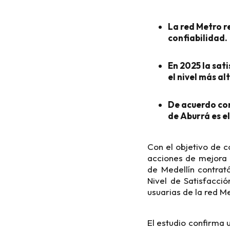
La red Metro r
confiabilidad.
En 2025 la sat
el nivel más al
De acuerdo con
de Aburrá es el
Con el objetivo de c
acciones de mejora c
de Medellín contrat
Nivel de Satisfacció
usuarias de la red M
El estudio confirma 