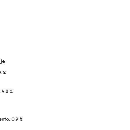
aje
5 %
 9,8 %
nto: 0,9 %