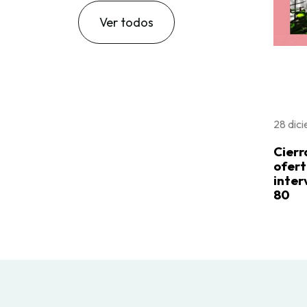
Ver todos
28 dic
Cierr
ofert
inter
80