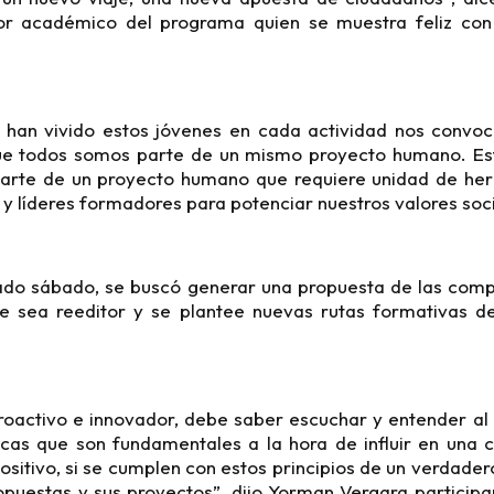
or académico del programa quien se muestra feliz con
 han vivido estos jóvenes en cada actividad nos convoc
e todos somos parte de un mismo proyecto humano. Est
arte de un proyecto humano que requiere unidad de he
y líderes formadores para potenciar nuestros valores soc
sado sábado, se buscó generar una propuesta de las compe
ue sea reeditor y se plantee nuevas rutas formativas de
roactivo e innovador, debe saber escuchar y entender al
ticas que son fundamentales a la hora de influir en una
sitivo, si se cumplen con estos principios de un verdadero 
opuestas y sus proyectos”, dijo Yorman Vergara particip