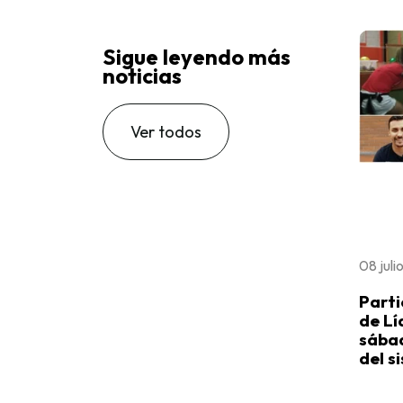
Sigue leyendo más
noticias
Ver todos
08 juli
Parti
de Lí
sábad
del s