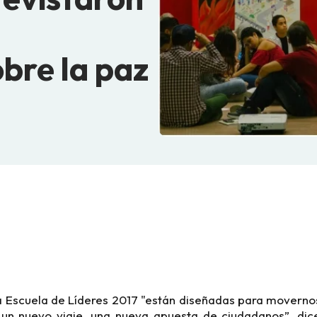
obre la paz
a Escuela de Líderes 2017 "están diseñadas para movernos
un nuevo viaje, una nueva apuesta de ciudadanos”, di