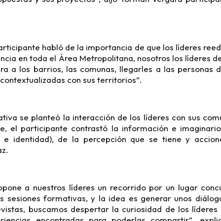
rticipante habló de la importancia de que los líderes reed
encia en toda el Área Metropolitana, nosotros los líderes 
ra a los barrios, las comunas, llegarles a las personas
 contextualizadas con sus territorios”.
tiva se planteó la interacción de los líderes con sus com
le, el participante contrastó la información e imaginari
ón e identidad), de la percepción que se tiene y acci
az.
opone a nuestros líderes un recorrido por un lugar conc
as sesiones formativas, y la idea es generar unos diálo
vistas, buscamos despertar la curiosidad de los líderes 
eriencias encontradas para poderlas compartir”, expli