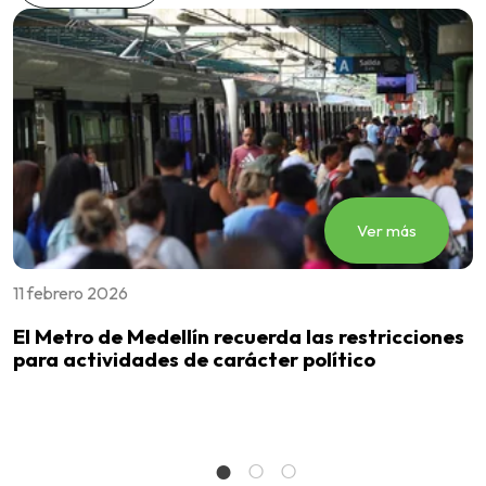
Ver más
11 febrero 2026
3
El Metro de Medellín recuerda las restricciones
E
para actividades de carácter político
c