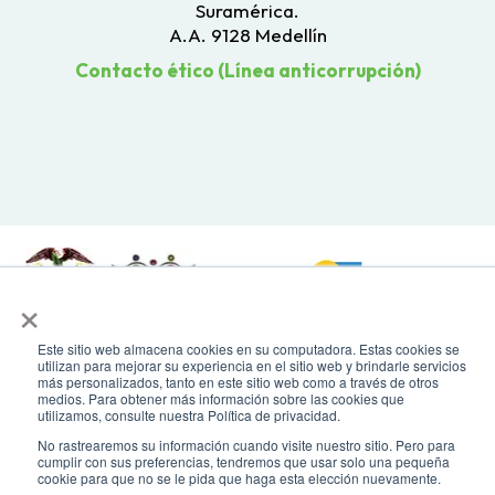
Suramérica.
A.A. 9128 Medellín
Contacto ético (Línea anticorrupción)
×
Este sitio web almacena cookies en su computadora. Estas cookies se
Todos los derechos reservados. Recomendamos usar una resolución de
utilizan para mejorar su experiencia en el sitio web y brindarle servicios
pantalla de 1024 x 768. Para mayor compatibilidad, utilizar microsoft
más personalizados, tanto en este sitio web como a través de otros
Edge, Google Chrome o Mozilla Firefox
medios. Para obtener más información sobre las cookies que
utilizamos, consulte nuestra Política de privacidad.
No rastrearemos su información cuando visite nuestro sitio. Pero para
cumplir con sus preferencias, tendremos que usar solo una pequeña
cookie para que no se le pida que haga esta elección nuevamente.