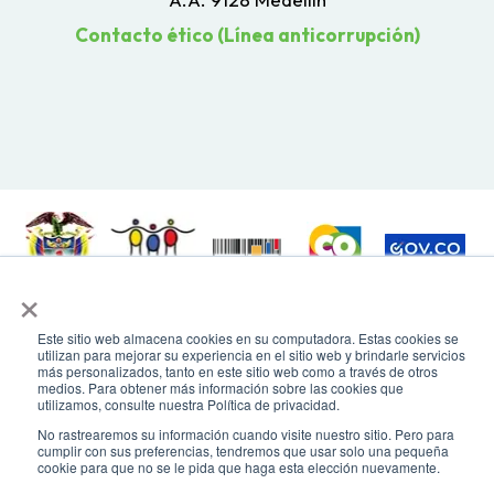
Contacto ético (Línea anticorrupción)
×
Todos los derechos reservados. Recomendamos usar una resolución de
pantalla de 1024 x 768. Para mayor compatibilidad, utilizar microsoft
Este sitio web almacena cookies en su computadora. Estas cookies se
Edge, Google Chrome o Mozilla Firefox
utilizan para mejorar su experiencia en el sitio web y brindarle servicios
más personalizados, tanto en este sitio web como a través de otros
medios. Para obtener más información sobre las cookies que
utilizamos, consulte nuestra Política de privacidad.
No rastrearemos su información cuando visite nuestro sitio. Pero para
cumplir con sus preferencias, tendremos que usar solo una pequeña
cookie para que no se le pida que haga esta elección nuevamente.