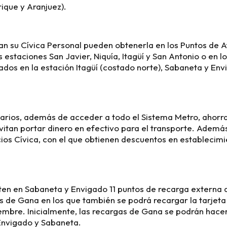
ique y Aranjuez).
n su Cívica Personal pueden obtenerla en los Puntos de At
 estaciones San Javier, Niquía, Itagüí y San Antonio o en l
ados en la estación Itagüí (costado norte), Sabaneta y En
suarios, además de acceder a todo el Sistema Metro, ahorr
itan portar dinero en efectivo para el transporte. Ademá
os Cívica, con el que obtienen descuentos en establecim
sten en Sabaneta y Envigado 11 puntos de recarga externa d
 de Gana en los que también se podrá recargar la tarjeta
embre. Inicialmente, las recargas de Gana se podrán hace
Envigado y Sabaneta.