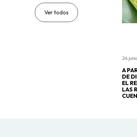
Ver todos
24 jun
A PA
DE D
EL R
LAS 
CUEN