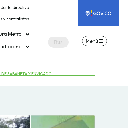
Junta directiva
 y contratistas
ura Metro
Menú
ciudadano
S DE SABANETA Y ENVIGADO