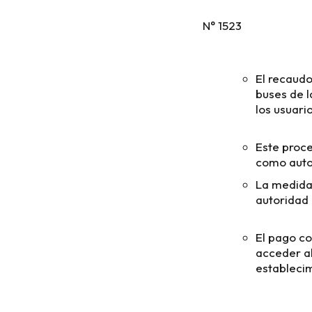
N° 1523
El recaud
buses de l
los usuari
Este proce
como autor
La medida 
autoridad 
El pago co
acceder al
estableci