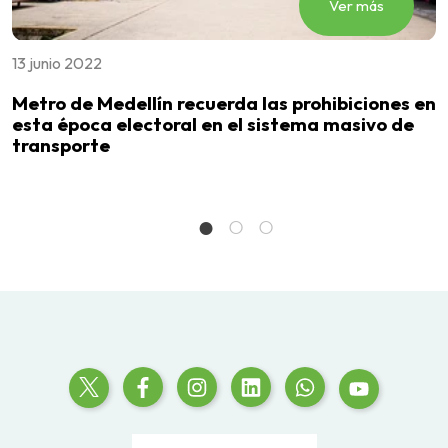
Ver más
13 junio 2022
2
s
Metro de Medellín recuerda las prohibiciones en
L
a
esta época electoral en el sistema masivo de
M
transporte