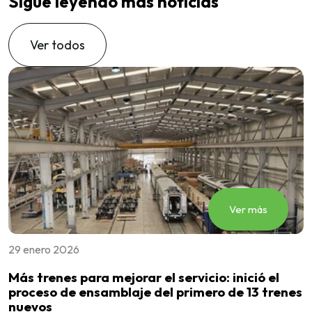
Sigue leyendo más noticias
Ver todos
Ver más
29 enero 2026
0
Más trenes para mejorar el servicio: inició el
U
proceso de ensamblaje del primero de 13 trenes
f
nuevos
d