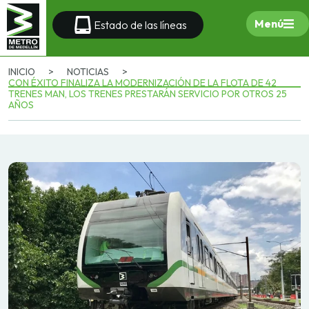
Menú
Estado de las líneas
INICIO
>
NOTICIAS
>
CON ÉXITO FINALIZA LA MODERNIZACIÓN DE LA FLOTA DE 42
TRENES MAN, LOS TRENES PRESTARÁN SERVICIO POR OTROS 25
AÑOS