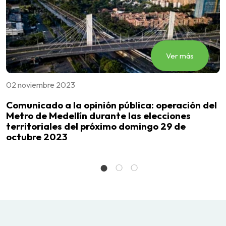
Ver más
02 noviembre 2023
3
s
Comunicado a la opinión pública: operación del
E
Metro de Medellín durante las elecciones
c
territoriales del próximo domingo 29 de
octubre 2023