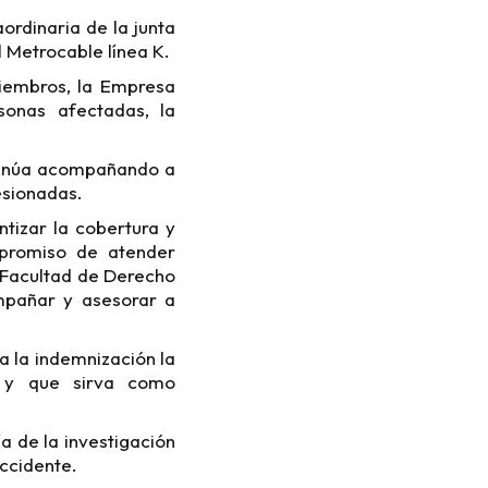
ordinaria de la junta
l Metrocable línea K.
miembros, la Empresa
sonas afectadas, la
ntinúa acompañando a
esionadas.
ntizar la cobertura y
mpromiso de atender
a Facultad de Derecho
ompañar y asesorar a
a la indemnización la
s y que sirva como
a de la investigación
accidente.