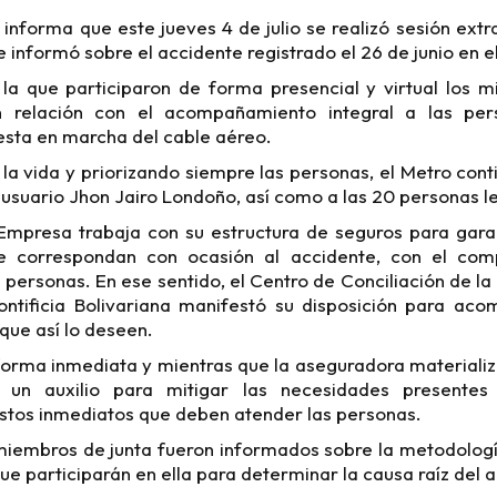
 informa que este jueves 4 de julio se realizó sesión extra
se informó sobre el accidente registrado el 26 de junio en e
n la que participaron de forma presencial y virtual los 
n relación con el acompañamiento integral a las per
uesta en marcha del cable aéreo.
a vida y priorizando siempre las personas, el Metro co
o usuario Jhon Jairo Londoño, así como a las 20 personas l
 Empresa trabaja con su estructura de seguros para gara
e correspondan con ocasión al accidente, con el co
personas. En ese sentido, el Centro de Conciliación de l
ontificia Bolivariana manifestó su disposición para ac
que así lo deseen.
orma inmediata y mientras que la aseguradora materializ
 un auxilio para mitigar las necesidades presente
astos inmediatos que deben atender las personas.
miembros de junta fueron informados sobre la metodologí
ue participarán en ella para determinar la causa raíz del 