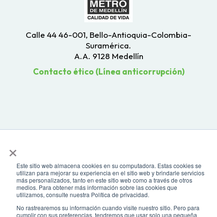
Calle 44 46-001, Bello-Antioquia-Colombia-
Suramérica.
A.A. 9128 Medellín
Contacto ético (Línea anticorrupción)
×
Este sitio web almacena cookies en su computadora. Estas cookies se
utilizan para mejorar su experiencia en el sitio web y brindarle servicios
más personalizados, tanto en este sitio web como a través de otros
medios. Para obtener más información sobre las cookies que
Todos los derechos reservados. Recomendamos usar una resolución de
utilizamos, consulte nuestra Política de privacidad.
pantalla de 1024 x 768. Para mayor compatibilidad, utilizar microsoft
No rastrearemos su información cuando visite nuestro sitio. Pero para
Edge, Google Chrome o Mozilla Firefox
cumplir con sus preferencias, tendremos que usar solo una pequeña