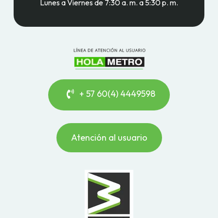
Lunes a Viernes de 7:30 a. m. a 5:30 p. m.
+ 57 60(4) 4449598
Atención al usuario